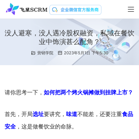
没人避寒，没人遇冷股权融资，私域在餐饮
业中饰演甚么配角？
营销学院
2023年5月1日 下午5:30
请你思考一下，
如何把两个烤火锅摊做到挂牌上市？
首先，开局
选址
要讲究，
味道
不能差，还要注重
食品
安全
，这是做餐饮业的命脉。