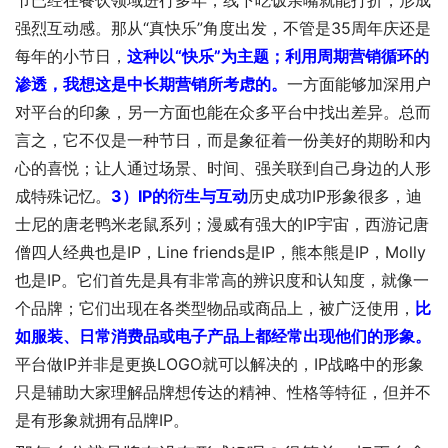
节已经在餐饮领域进行多年，线下吃饭亲嘴就能打折，形成
强烈互动感。那从“真快乐”角度出发，不管是35周年庆还是
每年的小节日，
这种以“快乐”为主题；利用周期营销循环的
渗透，我想这是中长期营销所考虑的。
一方面能够加深用户
对平台的印象，另一方面也能在众多平台中找出差异。总而
言之，它不仅是一种节日，而是象征着一份美好的期盼和内
心的喜悦；让人通过场景、时间、强关联到自己身边的人形
成特殊记忆。
3）IP的衍生与互动
历史成功IP形象很多，迪
士尼的唐老鸭米老鼠系列；漫威有强大的IP宇宙，西游记唐
僧四人经典也是IP，Line friends是IP，熊本熊是IP，Molly
也是IP。它们首先是具有非常高的辨识度和认知度，就像一
个品牌；它们出现在各类型物品或商品上，被广泛使用，
比
如服装、日常消费品或电子产品上都经常出现他们的形象。
平台做IP并非是更换LOGO就可以解决的，IP战略中的形象
只是辅助大家理解品牌想传达的精神、性格等特征，但并不
是有形象就拥有品牌IP。