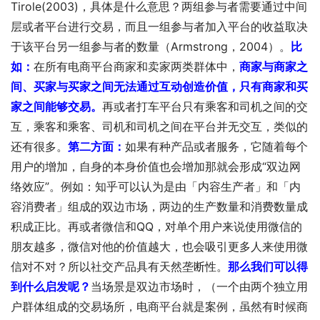
Tirole(2003)，具体是什么意思？两组参与者需要通过中间
层或者平台进行交易，而且一组参与者加入平台的收益取决
于该平台另一组参与者的数量（Armstrong，2004）。
比
如：
在所有电商平台商家和卖家两类群体中，
商家与商家之
间、买家与买家之间无法通过互动创造价值，只有商家和买
家之间能够交易。
再或者打车平台只有乘客和司机之间的交
互，乘客和乘客、司机和司机之间在平台并无交互，类似的
还有很多。
第二方面：
如果有种产品或者服务，它随着每个
用户的增加，自身的本身价值也会增加那就会形成“双边网
络效应”。例如：知乎可以认为是由「内容生产者」和「内
容消费者」组成的双边市场，两边的生产数量和消费数量成
积成正比。再或者微信和QQ，对单个用户来说使用微信的
朋友越多，微信对他的价值越大，也会吸引更多人来使用微
信对不对？所以社交产品具有天然垄断性。
那么我们可以得
到什么启发呢？
当场景是双边市场时，（一个由两个独立用
户群体组成的交易场所，电商平台就是案例，虽然有时候商