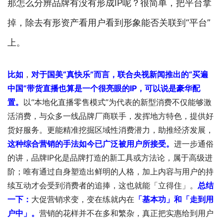
那怎么分辨品牌有没有形成IP呢？很简单，把平台拿
掉，除去有形资产看用户看到形象能否关联到“平台”
上。
比如
，
对于国美“真快乐”而言，联合央视新闻推出的“买遍
中国”带货直播也算是一个很亮眼的IP，可以说是豪华配
置。
以“本地化直播零售模式”为代表的新型消费不仅能够激
活消费，与众多一线品牌厂商联手，发挥地方特色，提供好
货好服务。更能精准挖掘区域性消费潜力，助推经济发展，
这种综合营销的手法如今已广泛被用户所接受。
进一步通俗
的讲，品牌IP化是品牌打造的新工具或方法论，属于高级进
阶；唯有通过自身塑造出鲜明的人格，加上内容与用户的持
续互动才会受到消费者的追捧，这也就能「立得住」。
总结
一下：
大促营销求变，变在练就内在
「基本功」和「走到用
户中」。
营销的花样并不在多和繁杂，真正把实惠给到用户