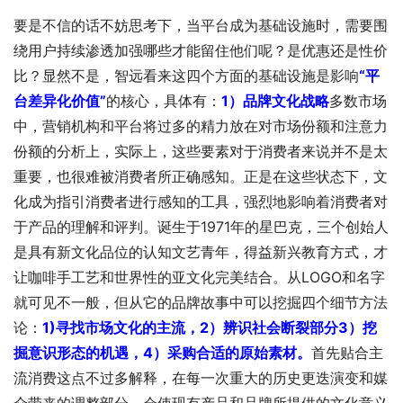
要是不信的话不妨思考下，当平台成为基础设施时，需要围
绕用户持续渗透加强哪些才能留住他们呢？是优惠还是性价
比？显然不是，智远看来这四个方面的基础设施是影响
“平
台差异化价值”
的核心，具体有：
1）品牌文化战略
多数市场
中，营销机构和平台将过多的精力放在对市场份额和注意力
份额的分析上，实际上，这些要素对于消费者来说并不是太
重要，也很难被消费者所正确感知。正是在这些状态下，文
化成为指引消费者进行感知的工具，强烈地影响着消费者对
于产品的理解和评判。诞生于1971年的星巴克，三个创始人
是具有新文化品位的认知文艺青年，得益新兴教育方式，才
让咖啡手工艺和世界性的亚文化完美结合。从LOGO和名字
就可见不一般，但从它的品牌故事中可以挖掘四个细节方法
论：
1)寻找市场文化的主流，2）辨识社会断裂部分
3）挖
掘意识形态的机遇，4）采购合适的原始素材。
首先贴合主
流消费这点不过多解释，在每一次重大的历史更迭演变和媒