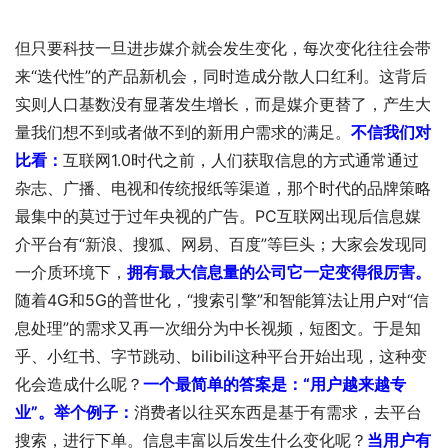
但只要科技一旦进步媒介就会发生变化，每次变化往往会带
来“迭代性”的产品新机会，同时造成分散人口红利。这背后
实则人口基数没有显著发生增长，而是媒介更替了，产生大
量我们想不到或者做不到的新用户需求的满足。
不信我们对
比看：
互联网1.0时代之前，人们获取信息的方式通常通过
杂志、广播、电视和传统报纸等渠道，那个时代的品牌策略
最集中的莫过于过年央视的广告。PC互联网出现后信息媒
介平台有“新浪、搜狐、网易、百度”等巨头；大家会发现同
一介质环境下，
拥有最大信息量的公司它一定变得很厉害。
随着4G和5G的普世化，“搜索引擎”和智能算法让用户对“信
息处理”的需求又再一次细分为中长视频，短图文。于是知
乎、小红书、字节跳动、bilibili这种平台开始出现，这种变
化会造成什么呢？
一个最简单的答案是：
“用户越来越专
业”。
举个例子：
消费者以往买东西是基于有需求，去平台
搜索，进行下单。信息丰富以后发生什么变化呢？
当用户有