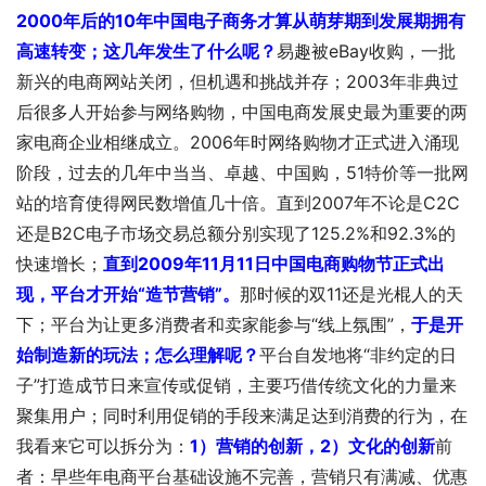
2000年后的10年中国电子商务才算从萌芽期到发展期拥有
高速转变；
这几年发生了什么呢？
易趣被eBay收购，一批
新兴的电商网站关闭，但机遇和挑战并存；2003年非典过
后很多人开始参与网络购物，中国电商发展史最为重要的两
家电商企业相继成立。2006年时网络购物才正式进入涌现
阶段，过去的几年中当当、卓越、中国购，51特价等一批网
站的培育使得网民数增值几十倍。直到2007年不论是C2C
还是B2C电子市场交易总额分别实现了125.2%和92.3%的
快速增长；
直到2009年11月11日中国电商购物节正式出
现，平台才开始“造节营销”。
那时候的双11还是光棍人的天
下；平台为让更多消费者和卖家能参与“线上氛围”，
于是开
始制造新的玩法；怎么理解呢？
平台自发地将“非约定的日
子”打造成节日来宣传或促销，主要巧借传统文化的力量来
聚集用户；同时利用促销的手段来满足达到消费的行为，在
我看来它可以拆分为：
1）营销的创新，2）文化的创新
前
者：早些年电商平台基础设施不完善，营销只有满减、优惠