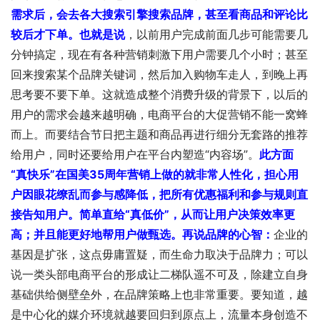
需求后，会去各大搜索引擎搜索品牌，甚至看商品和评论比
较后才下单。
也就是说
，以前用户完成前面几步可能需要几
分钟搞定，现在有各种营销刺激下用户需要几个小时；甚至
回来搜索某个品牌关键词，然后加入购物车走人，到晚上再
思考要不要下单。这就造成整个消费升级的背景下，以后的
用户的需求会越来越明确，电商平台的大促营销不能一窝蜂
而上。而要结合节日把主题和商品再进行细分无套路的推荐
给用户，同时还要给用户在平台内塑造“内容场”。
此方面
“真快乐”在国美35周年营销上做的就非常人性化，担心用
户因眼花缭乱而参与感降低，把所有优惠福利和参与规则直
接告知用户。
简单直给“真低价”，从而让用户决策效率更
高；并且能更好地帮用户做甄选。
再说品牌的心智：
企业的
基因是扩张，这点毋庸置疑，而生命力取决于品牌力；可以
说一类头部电商平台的形成让二梯队遥不可及，除建立自身
基础供给侧壁垒外，在品牌策略上也非常重要。要知道，越
是中心化的媒介环境就越要回归到原点上，流量本身创造不