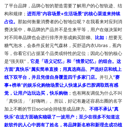
了平台品牌，品牌心智的塑造需要了解用户的心智轨迹、结
构和规律；
进而用“内容场景+生活场景”的核心渠道来持续
占位。
那如何衡量消费者的心智地位呢？在我看来对应到消
费决策中，单品牌的产品并不是生来平等，用户在做决策时
对不同单品牌也会进行排序并形成购买阶梯。
比如：
想要无
糖气泡水，会条件反射元气森林，买舒适内衣Ubras，蕉内
等，你看它们占据某个品类或特性的定位；因此心智的核心
是“强关联”，
它是「语义记忆」和「情景记忆」的组合。
这
方面“真快乐”属实简单直接；用
真选商品、严选好店和线上
线下双平台，并且凭借自身覆盖四千多家门店。
并引入
“赛
事+榜单”
的娱乐化购物场景让人快速从多巴胺调取既有感
觉，让用户边玩边买，快乐购物
；也有网友调侃为什么不叫
「真快活」「好嗨哟」。所以，好记有趣还容易出圈的名字
加上不断的节日social会持续形成品牌力。
不得不承认“真
快乐”在这方面确实稳吸了一波用户；至少在很多不知道这
款软件的人心中拥有了姓名，将品牌新名称和新理念成功植