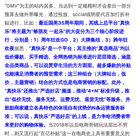
“GMV”为主的站内居多。当达到一定规模时才会拿出一部分
预算去做外界曝光，通过投放、social或明星代言加打折补
贴进行。比如：
最近国美35周年期间，其线上总平台“真快
乐”将主题为“够朋友 一起乐”的大促分为三个核心阶段进
行，分别是：
1）周年狂欢GO，2）大牌集结，3）跨年狂
欢夜
据悉，
“真快乐”是一个平台；其主推的“真选商品”均以
低价爆款、买手精选、全网热销为标准进行层层筛选，涵盖
全品类商品，可以说贯穿生活的方方面面。
超多爆款的补贴
也能满足消费者的囤货需求；这三种组合（大牌站台，低
价，主题营销）结合的方式也是电商营销的标配。
此外，
“真快乐”还推出“严选好店”频道，推动“4+N”标准升级，推
出”低价无忧、服务无忧、运费无忧、退货无忧”等服务。
并
鼓励商家建立各具特色的体现自有优势的N条运营服务标
准；可以说，
真
快乐“严选好店”的上线，
是力争给消费者带
来更好的购物体验。
当2018年以后电商营销玩法层出不穷
时，则又流行起“百亿补贴”这一在电商史上具有重要意义的