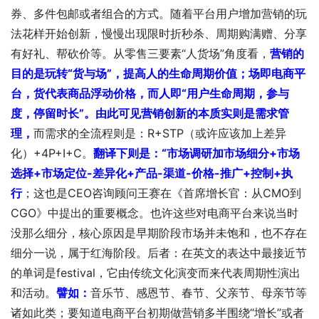
券、多件包邮或者组合的方式。随着平台用户增加营销的玩
法花样开始创新，慢慢出现限时折秒杀、周期购满赠、分享
有好礼、帮砍价等。从零售三要素“人货场”角度看，
营销的
目的是玩转“货与场”，提高人的生命周期价值；场即电商平
台，货代表商品浮动价格，而人即“用户生命周期，参与
度，停留时长”。
由此可见营销创新的本质实则是需求管
理，
而需求的全流程则是：R+STP（或许应该加上差异
化）+4P+I+C。
翻译下则是：
“市场调研加市场细分+市场
选择+市场定位-差异化+产品-渠道-价格-推广+控制+执
行
；这也是CEO咨询顾问王赛在《首席增长官：从CMO到
CGO》中提出的重要概念。也许这些对电商平台来说当时
没那么细分，核心原因是早期阶段市场并未饱和，也不存在
细分一说，属于红海阶段。后者：在英文的表达中最接近节
的单词是festival，它由传统文化演变而来代表周期性演出
和活动。
譬如：
音乐节、感恩节、春节、父亲节、母亲节等
诸如此类；要知道电商平台初期做营销多半围绕“增长”或者