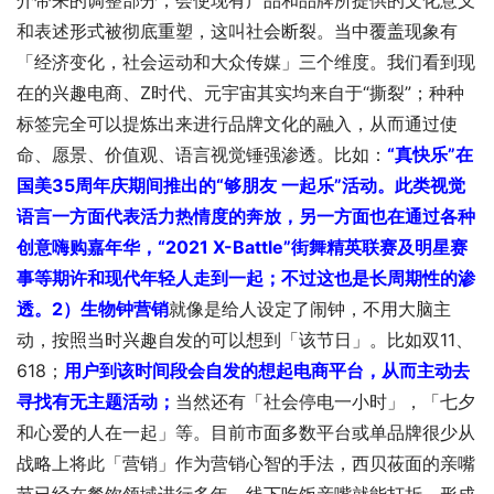
介带来的调整部分，会使现有产品和品牌所提供的文化意义
和表述形式被彻底重塑，这叫社会断裂。当中覆盖现象有
「经济变化，社会运动和大众传媒」三个维度。我们看到现
在的兴趣电商、Z时代、元宇宙其实均来自于“撕裂”；种种
标签完全可以提炼出来进行品牌文化的融入，从而通过使
命、愿景、价值观、语言视觉锤强渗透。比如：
“真快乐”在
国美35周年庆期间推出的“够朋友 一起乐”活动。
此类视觉
语言一方面代表活力热情度的奔放，另一方面也在通过各种
创意嗨购嘉年华，“2021 X-Battle”街舞精英联赛及明星赛
事等期许和现代年轻人走到一起；不过这也是长周期性的渗
透。
2）生物钟营销
就像是给人设定了闹钟，不用大脑主
动，按照当时兴趣自发的可以想到「该节日」。比如双11、
618；
用户到该时间段会自发的想起电商平台，从而主动去
寻找有无主题活动；
当然还有「社会停电一小时」，「七夕
和心爱的人在一起」等。目前市面多数平台或单品牌很少从
战略上将此「营销」作为营销心智的手法，西贝莜面的亲嘴