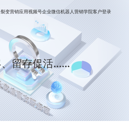
号裂变
营销应用
视频号
企业微信机器人
营销学院
客户登录
客、留存促活……