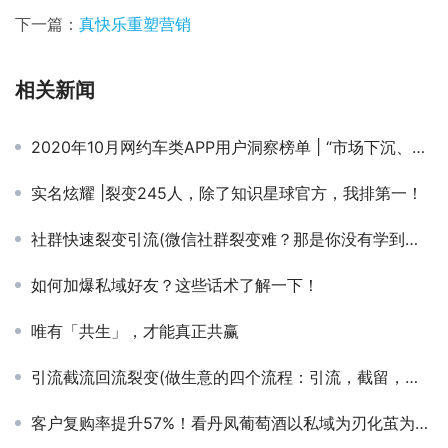
下一篇：
真快乐重塑营销
相关新闻
2020年10月网约车类APP用户洞察榜单 | “市场下沉、裂变式营销、资本加持”，头部玩家意图维护核心竞争力，区域平台步步为营
实名炫耀 |裂变245人，除了知识星球官方，我排第一！
社群快速裂变引流(微信社群裂变难？那是你没有学到这3个技巧)
如何加爆私域好友？这些话术了解一下！
唯有「共生」，才能真正共赢
引流截流回流裂变(做生意的四个流程：引流，截留，回流，裂变！学习笔记，熟记在心)
客户复购率提升57%！看丹凤葡萄酒以私域为刃化茧为蝶！