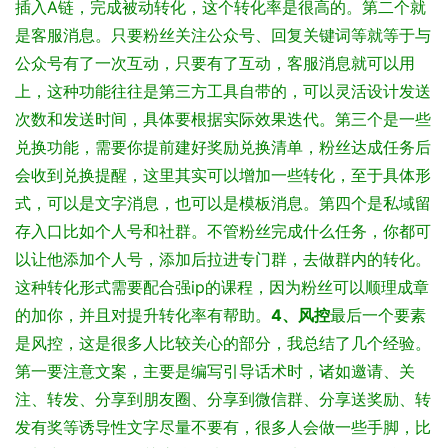
插入A链，完成被动转化，这个转化率是很高的。
第二个就
是客服消息。只要粉丝关注公众号、回复关键词等就等于与
公众号有了一次互动，只要有了互动，客服消息就可以用
上，这种功能往往是第三方工具自带的，可以灵活设计发送
次数和发送时间，具体要根据实际效果迭代。
第三个是一些
兑换功能，需要你提前建好奖励兑换清单，粉丝达成任务后
会收到兑换提醒，这里其实可以增加一些转化，至于具体形
式，可以是文字消息，也可以是模板消息。
第四个是私域留
存入口比如个人号和社群。不管粉丝完成什么任务，你都可
以让他添加个人号，添加后拉进专门群，去做群内的转化。
这种转化形式需要配合强ip的课程，因为粉丝可以顺理成章
的加你，并且对提升转化率有帮助。
4、风控
最后一个要素
是风控，这是很多人比较关心的部分，我总结了几个经验。
第一要注意文案，主要是编写引导话术时，诸如邀请、关
注、转发、分享到朋友圈、分享到微信群、分享送奖励、转
发有奖等诱导性文字尽量不要有，很多人会做一些手脚，比