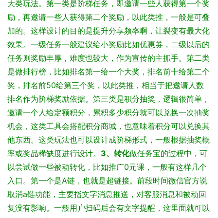
大类玩法。
第一类是阶梯任务，即邀请一些人获得第一个奖
励，再邀请一些人获得第二个奖励，以此类推，一般是可叠
加的。这样设计的目的是提升分享频率啊，让裂变有最大化
效果。一级任务一般建议给小奖励比如优惠券，二级以后的
任务则奖励丰厚，难度也较大，作为宣传的主抓手。
第二类
是做排行榜，比如排名第一给一个大奖，排名前十给第二个
奖，排名前50给第三个奖，以此类推，相当于把邀请人数
排名作为阶梯奖励依据。
第三类是积分抽奖，逻辑很简单，
邀请一个人给定额积分，累积多少积分就可以兑换一次抽奖
机会，这类工具会搭配积分商城，也意味着积分可以兑换其
他东西。这类玩法也可以设计成阶梯形式，一般根据抽奖概
率或奖品稀缺度进行设计。
3、转化
做任务宝的过程中，可
以尝试做一些被动转化，比如推广0元课，一般有这样几个
入口。
第一个是A链，也就是超链接。前段时间微信官方说
取消a链功能，主要指文字消息推送，对客服消息和被动回
复没有影响。一般用户扫码后会有文字提醒，这里面就可以