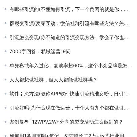
有哪些引流的(不懂如何引流，下一个倒闭的就是你，引流10大技巧)
群裂变引流(麦芽互动：微信社群引流有哪些方法？关键要看这三点)
引流怎么变现(你不知道的引流变现方法，学会了你也可以月入十万)
7000字回答：私域运营19问
单凭私域年入过亿，复购率超60%，这个小众品牌是怎么做的？
人人都想做社群，但人人都能做社群吗？
软件引流方法(教你APP软件快速引流精准女粉，日引1000+)
引流好吗(为什么现在做运营，十个人有九个都在做引流？它到底有什么好处？)
案例复盘| 12WPV,2W+分享的裂变活动怎么做到的？
如何用1条朋友圈+笔记，裂变增长了2万+运营行业用户？