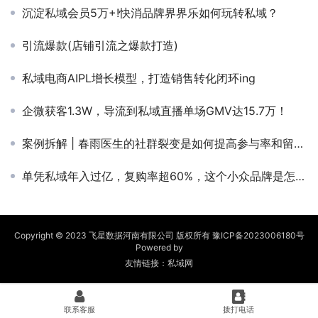
沉淀私域会员5万+!快消品牌界界乐如何玩转私域？
引流爆款(店铺引流之爆款打造)
私域电商AIPL增长模型，打造销售转化闭环ing
企微获客1.3W，导流到私域直播单场GMV达15.7万！
案例拆解 | 春雨医生的社群裂变是如何提高参与率和留存率的
单凭私域年入过亿，复购率超60%，这个小众品牌是怎么做的？
Copyright © 2023 飞星数据河南有限公司 版权所有
豫ICP备2023006180号
Powered by
友情链接：
私域网
联系客服
拨打电话