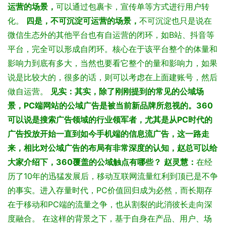
运营的场景，
可以通过包裹卡，宣传单等方式进行用户转
化。
四是，不可沉淀可运营的场景，
不可沉淀也只是说在
微信生态外的其他平台也有自运营的闭环，如B站、抖音等
平台，完全可以形成自闭环。核心在于该平台整个的体量和
影响力到底有多大，当然也要看它整个的量和影响力，如果
说是比较大的，很多的话，则可以考虑在上面建账号，然后
做自运营。
见实：其实，除了刚刚提到的常见的公域场
景，PC端网站的公域广告是被当前新品牌所忽视的。360
可以说是搜索广告领域的行业领军者，尤其是从PC时代的
广告投放开始一直到如今手机端的信息流广告，这一路走
来，相比对公域广告的布局有非常深度的认知，赵总可以给
大家介绍下，360覆盖的公域触点有哪些？
赵灵慧：
在经
历了10年的迅猛发展后，移动互联网流量红利到顶已是不争
的事实。进入存量时代，PC价值回归成为必然，而长期存
在于移动和PC端的流量之争，也从割裂的此消彼长走向深
度融合。
在这样的背景之下，基于自身在产品、用户、场