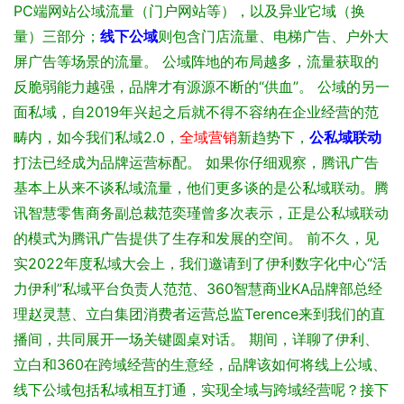
PC端网站公域流量（门户网站等），以及异业它域（换
量）三部分；
线下公域
则包含门店流量、电梯广告、户外大
屏广告等场景的流量。
公域阵地的布局越多，流量获取的
反脆弱能力越强，品牌才有源源不断的“供血”。
公域的另一
面私域，自2019年兴起之后就不得不容纳在企业经营的范
畴内，如今我们私域2.0，
全域营销
新趋势下，
公私域联动
打法已经成为品牌运营标配。
如果你仔细观察，腾讯广告
基本上从来不谈私域流量，他们更多谈的是公私域联动。腾
讯智慧零售商务副总裁范奕瑾曾多次表示，正是公私域联动
的模式为腾讯广告提供了生存和发展的空间。
前不久，见
实2022年度私域大会上，我们邀请到了伊利数字化中心“活
力伊利”私域平台负责人范范、360智慧商业KA品牌部总经
理赵灵慧、立白集团消费者运营总监Terence来到我们的直
播间，共同展开一场关键圆桌对话。
期间，详聊了伊利、
立白和360在跨域经营的生意经，品牌该如何将线上公域、
线下公域包括私域相互打通，实现全域与跨域经营呢？接下