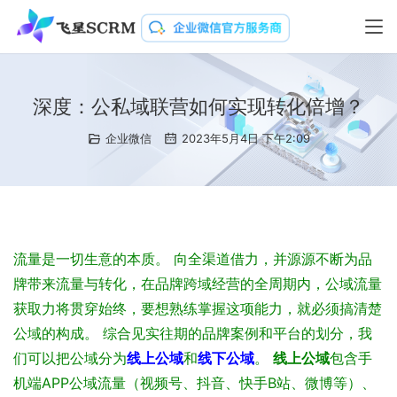
深度：公私域联营如何实现转化倍增？
企业微信
2023年5月4日 下午2:09
流量是一切生意的本质。
向全渠道借力，并源源不断为品
牌带来流量与转化，在品牌跨域经营的全周期内，公域流量
获取力将贯穿始终，要想熟练掌握这项能力，就必须搞清楚
公域的构成。
综合见实往期的品牌案例和平台的划分，我
们可以把公域分为
线上公域
和
线下公域
。
线上公域
包含手
机端APP公域流量（视频号、抖音、快手B站、微博等）、