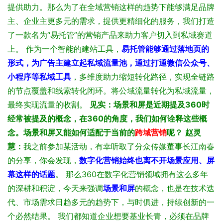
提供助力。那么为了在全域营销这样的趋势下能够满足品牌
主、企业主更多元的需求，提供更精细化的服务，我们打造
了一款名为“易托管”的营销产品来助力客户切入到私域赛道
上。
作为一个智能的建站工具，
易托管能够通过落地页的
形式，为广告主建立起私域流量池，通过打通微信公众号、
小程序等私域工具
，多维度助力缩短转化路径，实现全链路
的节点覆盖和线索转化闭环。将公域流量转化为私域流量，
最终实现流量的收割。
见实：场景和屏是近期提及360时
经常被提及的概念，在360的角度，我们如何诠释这些概
念。场景和屏又能如何适配于当前的
跨域营销
呢？
赵灵
慧：
我之前参加某活动，有幸听取了分众传媒董事长江南春
的分享，你会发现，
数字化营销始终也离不开场景应用、屏
幕这样的话题
。
那么360在数字化营销领域拥有这么多年
的深耕和积淀，今天来强调
场景和屏
的概念，也是在技术迭
代、市场需求日趋多元的趋势下，与时俱进，持续创新的一
个必然结果。
我们都知道企业想要基业长青，必须在品牌