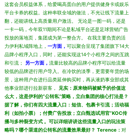
这套会员权益体系，给爱喝高蛋白的用户提供健身卡或娱乐
平台卡券的权益。这种串联全域的做法，不光让线下流量上
翻，还能讲线上高质量用户激活。
无论是一图一码，还是
一卡一码，今年双11期间不论是私域平台还是足球营销广告
投放的落地页，集团成为第一整合方。
在我主要负责的活
力伊利私域阵地上，
一方面，
可以聚合呈现了集团旗下14大
品牌小程序入口，同时，还能实现这14个小程序之间的互跳
和引流；
另一方面，
流量比较高的品牌小程序可以给流量
较低的品牌进行用户导入。
在冷饮的淡季，更需要年货的场
景，这种用户在进行品类延伸购买时，再从液奶事业部或其
他事业部进行拉新获客，
见实：原来物码被赋予的价值这
么大，这是伊利的“公转私”策略，立白集团的核心打法是？
据了解，你们有四大流量入口：短信、包裹卡引流；活动福
利（如拍小票）；付费广告投放；立白甄选试用官”KOC传
播与多种裂变方式 。可以详细讲讲这些流量入口的玩法策
略吗？哪个渠道的公转私的流量效果最好？
Terence：
对