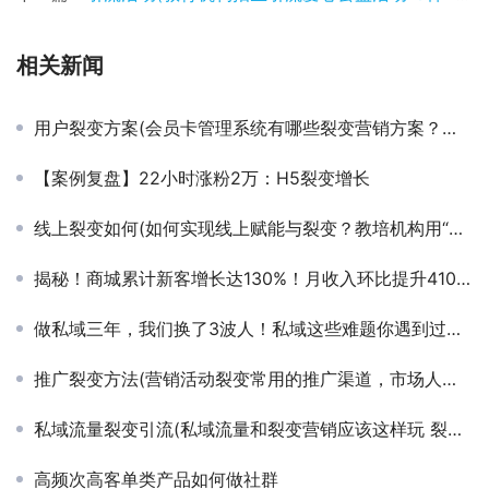
相关新闻
用户裂变方案(会员卡管理系统有哪些裂变营销方案？做好这几点让客户主动办卡)
【案例复盘】22小时涨粉2万：H5裂变增长
线上裂变如何(如何实现线上赋能与裂变？教培机构用“拿来主义”可解决)
揭秘！商城累计新客增长达130%！月收入环比提升410！
做私域三年，我们换了3波人！私域这些难题你遇到过吗？
推广裂变方法(营销活动裂变常用的推广渠道，市场人快来get)
私域流量裂变引流(私域流量和裂变营销应该这样玩 裂变营销这些技巧需掌握)
高频次高客单类产品如何做社群