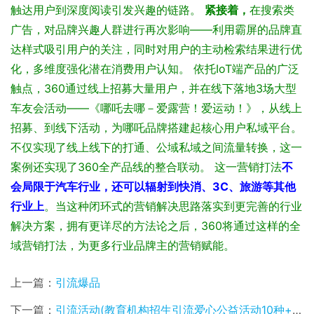
触达用户到深度阅读引发兴趣的链路。
紧接着，
在搜索类
广告，对品牌兴趣人群进行再次影响——利用霸屏的品牌直
达样式吸引用户的关注，同时对用户的主动检索结果进行优
化，多维度强化潜在消费用户认知。
依托IoT端产品的广泛
触点，360通过线上招募大量用户，并在线下落地3场大型
车友会活动——《哪吒去哪－爱露营！爱运动！》，从线上
招募、到线下活动，为哪吒品牌搭建起核心用户私域平台。
不仅实现了线上线下的打通、公域私域之间流量转换，这一
案例还实现了360全产品线的整合联动。
这一营销打法
不
会局限于汽车行业，还可以辐射到快消、3C、旅游等其他
行业上
。当这种闭环式的营销解决思路落实到更完善的行业
解决方案，拥有更详尽的方法论之后，360将通过这样的全
域营销打法，为更多行业品牌主的营销赋能。
上一篇：
引流爆品
下一篇：
引流活动(教育机构招生引流爱心公益活动10种+礼品派送活动方案)