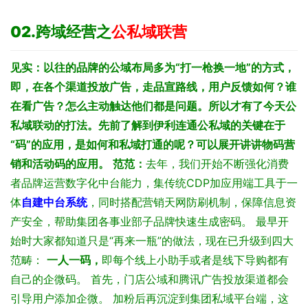
02.
跨域经营之
公私域联营
见实：以往的品牌的公域布局多为“打一枪换一地”的方式，
即，在各个渠道投放广告，走品宣路线，用户反馈如何？谁
在看广告？怎么主动触达他们都是问题。所以才有了今天公
私域联动的打法。先前了解到伊利连通公私域的关键在于
“码”的应用，是如何和私域打通的呢？可以展开讲讲物码营
销和活动码的应用。
范范：
去年，我们开始不断强化消费
者品牌运营数字化中台能力，集传统CDP加应用端工具于一
体
自建中台系统
，同时搭配营销天网防刷机制，保障信息资
产安全，帮助集团各事业部子品牌快速生成密码。
最早开
始时大家都知道只是“再来一瓶”的做法，现在已升级到四大
范畴：
一人一码，
即每个线上小助手或者是线下导购都有
自己的企微码。
首先，门店公域和腾讯广告投放渠道都会
引导用户添加企微
。
加粉后再沉淀到集团私域平台端，这