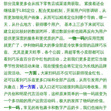
部分流量更多会从线下零售店或渠道商获取。
紧接着还会
继续基于LBS定位，配合奖励机制，开展用户问答调研，从
而更加细化用户画像，从而可以精准定位到哪个导购，哪一
天，从什么地方，获得哪个用户。
基本上三步下来就可以
建立起比较好的数据闭环，通过数据分析也能再反向为用户
提供更深度的服务和更优质的产品。
一物一码
的应用范围
就更广了，伊利物码最大的事业部是冷饮事业部的品牌巧乐
兹。
尤其是夏天旺季，各个公园，商超零售小卖部都可以
看到巧乐兹百分百中红包的活动，之前我们更多是把它当做
季节性营销活动来做，现在慢慢也会将它定位为长线的品牌
运营活动。
一方面，
大家扫码后不仅可以获得现金红包，
还可以看到巧乐兹更多口味和全部产品线，从而引发用户的
兴趣点；
另一方面，
该入口还可以链接到商品问卷收集、用
户共创和明星代言活动等，这样原来简单的一物一码就变为
一个多功能的用户运营活动码，极大的发挥了物码的价值。
一卡一码，
常见的有包裹卡和数字产品奶卡，我们也倾向于