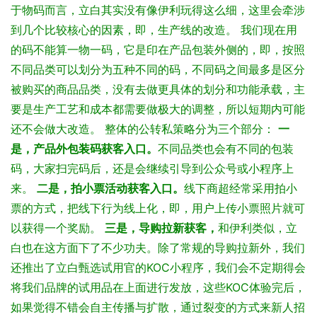
于物码而言，立白其实没有像伊利玩得这么细，这里会牵涉
到几个比较核心的因素，即，生产线的改造。
我们现在用
的码不能算一物一码，它是印在产品包装外侧的，即，按照
不同品类可以划分为五种不同的码，不同码之间最多是区分
被购买的商品品类，没有去做更具体的划分和功能承载，主
要是生产工艺和成本都需要做极大的调整，所以短期内可能
还不会做大改造。
整体的公转私策略分为三个部分：
一
是，产品外包装码获客入口。
不同品类也会有不同的包装
码，大家扫完码后，还是会继续引导到公众号或小程序上
来。
二是，拍小票活动获客入口。
线下商超经常采用拍小
票的方式，把线下行为线上化，即，用户上传小票照片就可
以获得一个奖励。
三是，导购拉新获客，
和伊利类似，立
白也在这方面下了不少功夫。除了常规的导购拉新外，我们
还推出了立白甄选试用官的KOC小程序，我们会不定期得会
将我们品牌的试用品在上面进行发放，这些KOC体验完后，
如果觉得不错会自主传播与扩散，通过裂变的方式来新人招