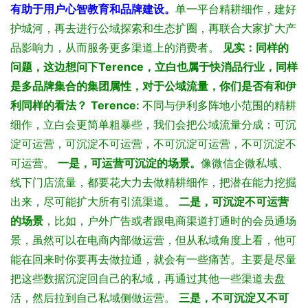
有助于用户心智教育和品牌建设。
单一平台精耕细作，建好
护城河，再去进行公域探索和生态扩圈，再联合大家扩大产
品影响力，从而服务更多渠道上的消费者。
见实：同样的
问题，这边想问下Terence，立白也属于快消品行业，同样
是多品牌集合的集团属性，对于公域流量，你们是否有和伊
利同样的看法？
Terence:
不同与伊利多阵地小范围的精耕
细作，立白会更简单粗暴些，我们会把公域流量分成：可沉
淀可运营，可沉淀不可运营，不可沉淀可运营，不可沉淀不
可运营。
一是，可运营可沉淀的场景。
像微信企微私域、
线下门店流量，都要花大力去做精耕细作，把潜在能力挖掘
出来，尽可能扩大所有引流渠道。
二是，可沉淀不可运营
的场景
，比如，户外广告或者跟电商渠道打通时的会员通场
景，虽然可以在电商内部做运营，但从私域角度上看，他可
能在回来时你要再去做拉通，就会有一些痛苦。主要是尽量
把这些数据沉淀回自己的私域，再通过其他一些渠道去盘
活，然后拉到自己私域侧做运营。
三是，不可沉淀又不可