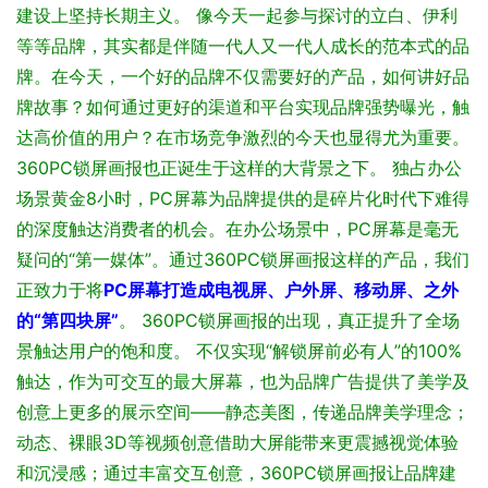
建设上坚持长期主义。
像今天一起参与探讨的立白、伊利
等等品牌，其实都是伴随一代人又一代人成长的范本式的品
牌。在今天，一个好的品牌不仅需要好的产品，如何讲好品
牌故事？如何通过更好的渠道和平台实现品牌强势曝光，触
达高价值的用户？在市场竞争激烈的今天也显得尤为重要。
360PC锁屏画报也正诞生于这样的大背景之下。
独占办公
场景黄金8小时，PC屏幕为品牌提供的是碎片化时代下难得
的深度触达消费者的机会。在办公场景中，PC屏幕是毫无
疑问的“第一媒体”。通过360PC锁屏画报这样的产品，我们
正致力于将
PC屏幕打造成电视屏、户外屏、移动屏、之外
的“第四块屏”
。
360PC锁屏画报的出现，真正提升了全场
景触达用户的饱和度。
不仅实现“解锁屏前必有人”的100%
触达，作为可交互的最大屏幕，也为品牌广告提供了美学及
创意上更多的展示空间——静态美图，传递品牌美学理念；
动态、裸眼3D等视频创意借助大屏能带来更震撼视觉体验
和沉浸感；通过丰富交互创意，360PC锁屏画报让品牌建