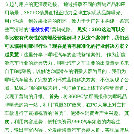
立起与用户的更深度链接。
通过搭载不同的营销产品和应
用场景，360PC锁屏画报正助力品牌主实现从品牌曝光、
用户沟通，到效果收割的闭环，致力于为广告主构建一条完
整而清晰的
“品效协同”
营销链路。
见实：360这边可以分
享比较有代表性的跨域经营案例吗？从这个案例中，我们还
可以辐射到哪些行业？现在是否有标准化的行业解决方案？
赵灵慧：
这里分享下哪吒汽车的全域营销案例。
作为新能
源汽车行业的新兴势力，哪吒汽车之前主要的出货量更多来
自于B端采购，以触达C端潜在的消费人群为目的，我们为
哪吒汽车输出了完整的闭环式营销解决方案。不仅实现了公
域、私域之间的跨域营销，也打通了线上线下的营销渠道，
实现了营销的升维。
首先，
将360PC锁屏画报作为哪吒品
牌曝光的第一站，利用“裸眼3D“效果，在PC大屏上对主打
车款进行了震撼视听的“首秀”，使潜在消费者产生兴趣。
其
次，
利用内容造势，依托快资讯/360汽车频道的内容生
态，输出丰富内容，分发给海量汽车兴趣人群，实现品牌从