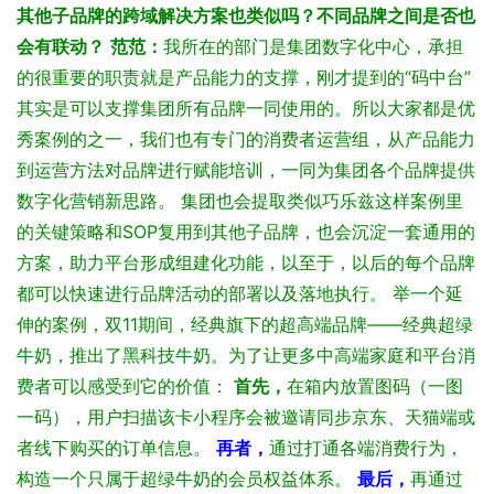
其他子品牌的跨域解决方案也类似吗？不同品牌之间是否也
会有联动？
范范：
我所在的部门是集团数字化中心，承担
的很重要的职责就是产品能力的支撑，刚才提到的“码中台”
其实是可以支撑集团所有品牌一同使用的。所以大家都是优
秀案例的之一，我们也有专门的消费者运营组，从产品能力
到运营方法对品牌进行赋能培训，一同为集团各个品牌提供
数字化营销新思路。
集团也会提取类似巧乐兹这样案例里
的关键策略和SOP复用到其他子品牌，也会沉淀一套通用的
方案，助力平台形成组建化功能，以至于，以后的每个品牌
都可以快速进行品牌活动的部署以及落地执行。
举一个延
伸的案例，双11期间，经典旗下的超高端品牌——经典超绿
牛奶，推出了黑科技牛奶。为了让更多中高端家庭和平台消
费者可以感受到它的价值：
首先，
在箱内放置图码（一图
一码），用户扫描该卡小程序会被邀请同步京东、天猫端或
者线下购买的订单信息。
再者，
通过打通各端消费行为，
构造一个只属于超绿牛奶的会员权益体系。
最后，
再通过