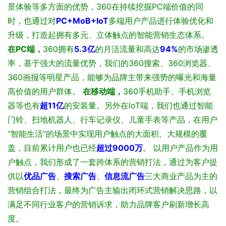
景体验等多方面的优势，360在持续挖掘PC端价值的同
时，也通过对
PC+MoB+IoT
多端用户产品进行体验优化和
升级，打造起拥有多元、立体触点的智能营销生态体系。
在PC端，
360拥有
5.3亿
的月活流量和高达
94%
的市场渗透
率，基于强大的流量优势，我们的360搜索、360浏览器、
360画报等明星产品，能够为品牌主带来强势的曝光和海量
高价值的用户群体。
在移动端，
360手机助手、手机浏览
器等也有
超11亿
的安装量。另外在IoT端，我们也通过智能
门铃、扫地机器人、行车记录仪、儿童手表等产品，在用户
“智能生活”的场景中实现用户触点的大面积、大规模的覆
盖，目前累计用户也已经
超过9000万
。
以用户产品作为用
户触点，我们形成了一套跨体系的营销打法，通过为客户提
供以
优品广告
、
搜索广告
、
信息流广告
三大商业产品为主的
营销组合打法，最终为广告主输出闭环式营销解决思路，以
满足不同行业客户的营销诉求，助力品牌客户刷新增长高
度。