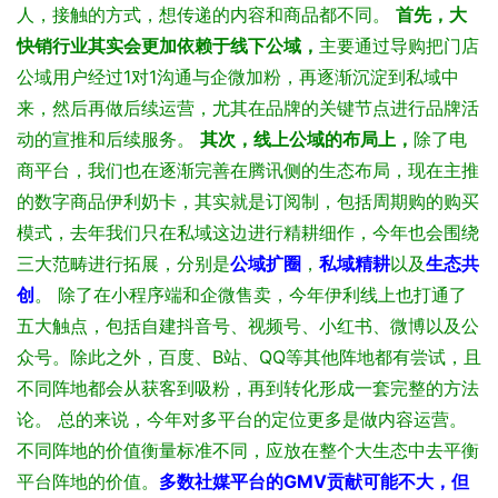
人，接触的方式，想传递的内容和商品都不同。
首先，大
快销行业其实会更加依赖于线下公域，
主要通过导购把门店
公域用户经过1对1沟通与企微加粉，再逐渐沉淀到私域中
来，然后再做后续运营，尤其在品牌的关键节点进行品牌活
动的宣推和后续服务。
其次，线上公域的布局上，
除了电
商平台，我们也在逐渐完善在腾讯侧的生态布局，现在主推
的数字商品伊利奶卡，其实就是订阅制，包括周期购的购买
模式，去年我们只在私域这边进行精耕细作，今年也会围绕
三大范畴进行拓展，分别是
公域扩圈
，
私域精耕
以及
生态共
创
。
除了在小程序端和企微售卖，今年伊利线上也打通了
五大触点，包括自建抖音号、视频号、小红书、微博以及公
众号。除此之外，百度、B站、QQ等其他阵地都有尝试，且
不同阵地都会从获客到吸粉，再到转化形成一套完整的方法
论。
总的来说，今年对多平台的定位更多是做内容运营。
不同阵地的价值衡量标准不同，应放在整个大生态中去平衡
平台阵地的价值。
多数社媒平台的GMV贡献可能不大，但