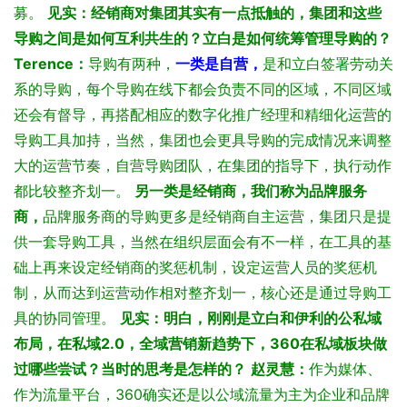
募。
见实：经销商对集团其实有一点抵触的，集团和这些
导购之间是
如何互利共生的？立白是如何统筹管理导购的？
Terence：
导购有两种，
一类是自营，
是和立白签署劳动关
系的导购，每个导购在线下都会负责不同的区域，不同区域
还会有督导，再搭配相应的数字化推广经理和精细化运营的
导购工具加持，当然，集团也会更具导购的完成情况来调整
大的运营节奏，自营导购团队，在集团的指导下，执行动作
都比较整齐划一。
另一类是经销商，我们称为品牌服务
商，
品牌服务商的导购更多是经销商自主运营，集团只是提
供一套导购工具，当然在组织层面会有不一样，在工具的基
础上再来设定经销商的奖惩机制，设定运营人员的奖惩机
制，从而达到运营动作相对整齐划一，核心还是通过导购工
具的协同管理。
见实：明白，刚刚是立白和伊利的公私域
布局，在私域2.0，全域营销新趋势下，360在私域板块做
过哪些尝试？当时的思考是怎样的？
赵灵慧：
作为媒体、
作为流量平台，360确实还是以公域流量为主为企业和品牌