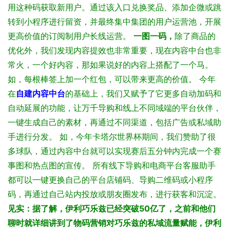
用这种码获取新用户。通过该入口兑换奖品、添加企微或跳
转到小程序进行留资，并最终集中集团的用户运营池，开展
更高价值的订阅制用户长线运营。
一图一码，
除了商品的
优化外，我们发现内容提效也非常重要，现在内容中台也非
常火，一个好内容，那如果说好的内容上搭配了一个马。
如，每根棒签上加一个红包，可以带来更高的价值。
今年
在
自建内容中台
的基础上，我们又赋予了它更多自动加码和
自动延展的功能，让万千导购和线上不同域端的平台伙伴，
一键生成自己的素材，再通过不同渠道，包括广告或私域助
手进行分发。
如，今年卡塔尔世界杯期间，我们赞助了很
多球队，通过内容中台就可以实现赛后五分钟内完成一个赛
事图和热点图的宣传。
所有线下导购和电商平台客服助手
都可以一键更换自己的平台店铺码、导购二维码或小程序
码，再通过自己站内投放或朋友圈发布，进行获客和沉淀。
见实：据了解，伊利巧乐兹已经突破50亿了，之前和他们
聊时就详细讲到了物码营销对巧乐兹的私域流量赋能，伊利