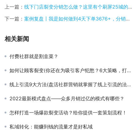
上一篇：
线下门店裂变分销怎么做？这里有个刷屏25城的案例给你参考
下一篇：
案例复盘丨我是如何做到4天下单3676+，分销裂变10级的？
相关新闻
付费社群就是割韭菜？
如何让顾客裂变(你还在为吸引客户犯愁？6大策略，打造低成本，高转化的诱饵)
线上引流9大方法(盘活社群营销就掌握了线上引流的法则，你会做吗？)
2022最新模式盘点——众多月销过亿的模式有哪些？
怎样打造一场爆款裂变活动？给你提供一套策划流程！
私域转化：能赚到钱的流量才是好私域